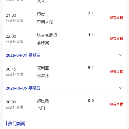
文莱
2
1
印度
21:30
观看直播
亚洲杯直播
中国香港
1
1
塔吉克斯坦
22:00
观看直播
亚洲杯直播
菲律宾
2026-04-01 星期三
5
1
叙利亚
00:15
观看直播
亚洲杯直播
阿富汗
2026-06-05 星期五
0
0
黎巴嫩
00:00
观看直播
亚洲杯直播
也门
热门新闻