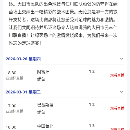
逐。大田市民队的出色球技与仁川联队顽强的防守将在绿
茵场上交织出一幅精彩的战术图景。无论您是哪一方的铁
杆支持者，这场比赛都将让您感受到足球的魅力和激情。
让我们共同期待并见证这场令人热血沸腾的大田市民vs仁
川联直播！让绿茵场上的激情燃烧起来，为我们带来一次
难忘的足球盛宴！
2026-03-26 星期四
1
2
阿富汗
18:30
观看直播
亚洲杯直播
缅甸
2026-03-31 星期二
1
2
巴基斯坦
17:00
观看直播
亚洲杯直播
缅甸
1
3
中国台北
18:30
观看直播