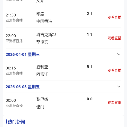
文莱
2
1
印度
21:30
观看直播
亚洲杯直播
中国香港
1
1
塔吉克斯坦
22:00
观看直播
亚洲杯直播
菲律宾
2026-04-01 星期三
5
1
叙利亚
00:15
观看直播
亚洲杯直播
阿富汗
2026-06-05 星期五
0
0
黎巴嫩
00:00
观看直播
亚洲杯直播
也门
热门新闻